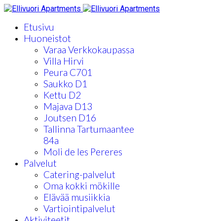
Etusivu
Huoneistot
Varaa Verkkokaupassa
Villa Hirvi
Peura C701
Saukko D1
Kettu D2
Majava D13
Joutsen D16
Tallinna Tartumaantee
84a
Moli de les Pereres
Palvelut
Catering-palvelut
Oma kokki mökille
Elävää musiikkia
Vartiointipalvelut
Aktiviteetit