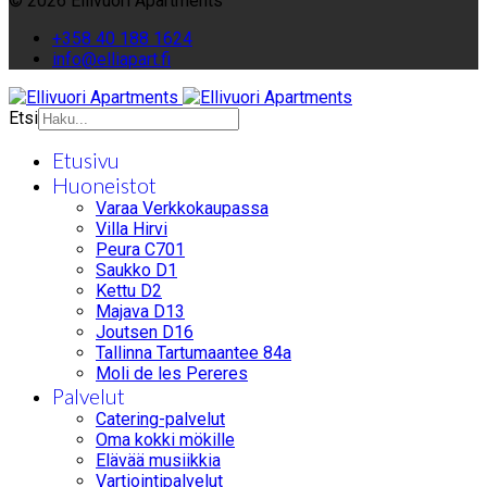
© 2026 Ellivuori Apartments
+358 40 188 1624
info@elliapart.fi
Etsi
Etusivu
Huoneistot
Varaa Verkkokaupassa
Villa Hirvi
Peura C701
Saukko D1
Kettu D2
Majava D13
Joutsen D16
Tallinna Tartumaantee 84a
Moli de les Pereres
Palvelut
Catering-palvelut
Oma kokki mökille
Elävää musiikkia
Vartiointipalvelut