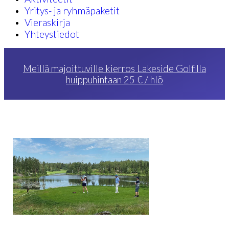
Yritys- ja ryhmäpaketit
Vieraskirja
Yhteystiedot
Meillä majoittuville kierros Lakeside Golfilla
huippuhintaan 25 € / hlö