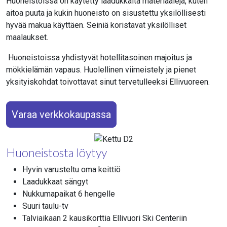
Huoneistoissa on käytetty laadukkaita materiaaleja, kuten
aitoa puuta ja kukin huoneisto on sisustettu yksilöllisesti
hyvää makua käyttäen. Seiniä koristavat yksilölliset
maalaukset.
Huoneistoissa yhdistyvät hotellitasoinen majoitus ja
mökkielämän vapaus. Huolellinen viimeistely ja pienet
yksityiskohdat toivottavat sinut tervetulleeksi Ellivuoreen.
Varaa verkkokaupassa
Huoneistosta löytyy
Hyvin varusteltu oma keittiö
Laadukkaat sängyt
Nukkumapaikat 6 hengelle
Suuri taulu-tv
Talviaikaan 2 kausikorttia Ellivuori Ski Centeriin