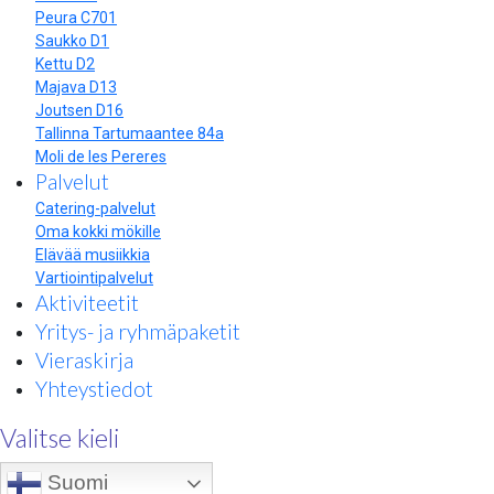
Peura C701
Saukko D1
Kettu D2
Majava D13
Joutsen D16
Tallinna Tartumaantee 84a
Moli de les Pereres
Palvelut
Catering-palvelut
Oma kokki mökille
Elävää musiikkia
Vartiointipalvelut
Aktiviteetit
Yritys- ja ryhmäpaketit
Vieraskirja
Yhteystiedot
Valitse kieli
Suomi