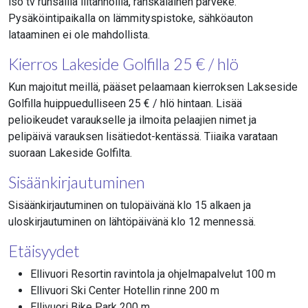
iso tv runsailla liitännöillä, ranskalainen parveke.
Pysäköintipaikalla on lämmityspistoke, sähköauton
lataaminen ei ole mahdollista.
Kierros Lakeside Golfilla 25 € / hlö
Kun majoitut meillä, pääset pelaamaan kierroksen Lakseside
Golfilla huippuedulliseen 25 € / hlö hintaan. Lisää
pelioikeudet varaukselle ja ilmoita pelaajien nimet ja
pelipäivä varauksen lisätiedot-kentässä. Tiiaika varataan
suoraan Lakeside Golfilta.
Sisäänkirjautuminen
Sisäänkirjautuminen on tulopäivänä klo 15 alkaen ja
uloskirjautuminen on lähtöpäivänä klo 12 mennessä.
Etäisyydet
Ellivuori Resortin ravintola ja ohjelmapalvelut 100 m
Ellivuori Ski Center Hotellin rinne 200 m
Ellivuori Bike Park 200 m