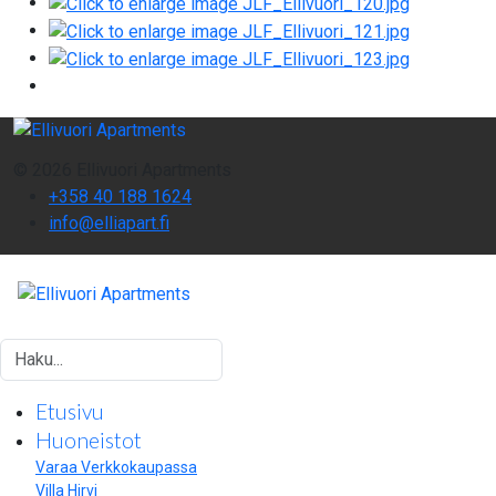
© 2026 Ellivuori Apartments
+358 40 188 1624
info@elliapart.fi
Etsi
Etusivu
Huoneistot
Varaa Verkkokaupassa
Villa Hirvi