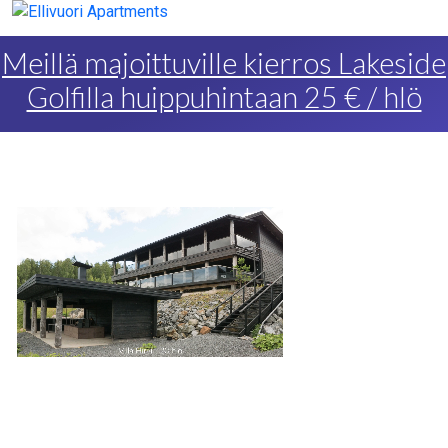
Meillä majoittuville kierros Lakeside
Golfilla huippuhintaan 25 € / hlö