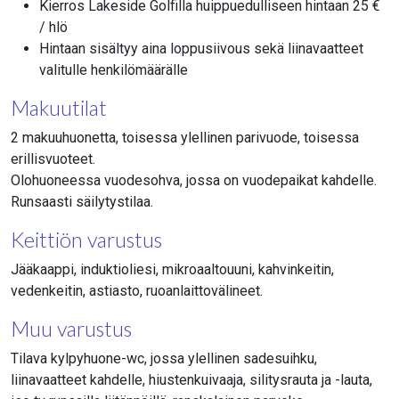
Kierros Lakeside Golfilla huippuedulliseen hintaan 25 €
/ hlö
Hintaan sisältyy aina loppusiivous sekä
liinavaatteet
valitulle henkilömäärälle
Makuutilat
2 makuuhuonetta, toisessa ylellinen parivuode, toisessa
erillisvuoteet.
Olohuoneessa vuodesohva, jossa on vuodepaikat kahdelle.
Runsaasti säilytystilaa.
Keittiön varustus
Jääkaappi, induktioliesi, mikroaaltouuni, kahvinkeitin,
vedenkeitin, astiasto, ruoanlaittovälineet.
Muu varustus
Tilava kylpyhuone-wc, jossa ylellinen sadesuihku,
liinavaatteet kahdelle, hiustenkuivaaja, silitysrauta ja -lauta,