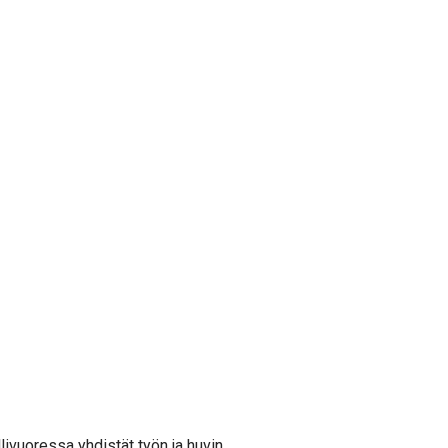
llivuoressa yhdistät työn ja huvin