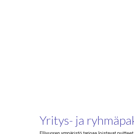
Yritys- ja ryhmäpa
Ellivuoren ympäristö tarjoaa loistavat puitteet