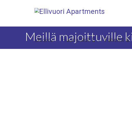
Meillä majoittuville 
Etusivu
Huoneistot
Palvelut