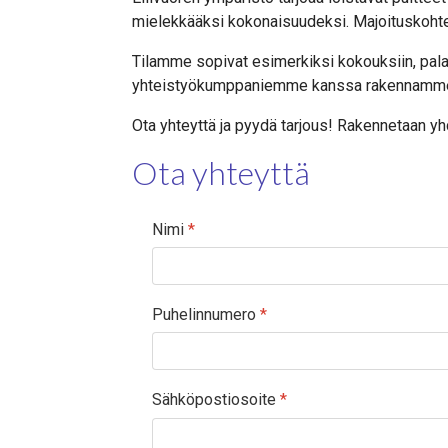
mielekkääksi kokonaisuudeksi. Majoituskoht
Tilamme sopivat esimerkiksi kokouksiin, pala
yhteistyökumppaniemme kanssa rakennamme juur
Ota yhteyttä ja pyydä tarjous! Rakennetaan 
Ota yhteyttä
Nimi
*
Puhelinnumero
*
Sähköpostiosoite
*