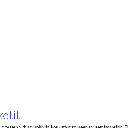
ketit
 yritysten virkistyspäiviin, kouluttautumiseen tai seminaareihin. E