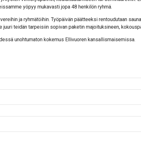
eissamme yöpyy mukavasti jopa 48 henkilön ryhmä.
vereihin ja ryhmätöihin. Työpäivän päätteeksi rentoudutaan sau
i teidän tarpeisiin sopivan paketin majoituksineen, kokouspalve
yhdessä unohtumaton kokemus Ellivuoren kansallismaisemissa.